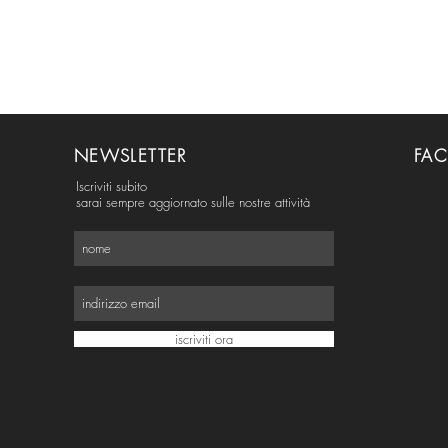
NEWSLETTER
FA
Iscriviti subito
sarai sempre aggiornato sulle nostre attività
iscriviti ora