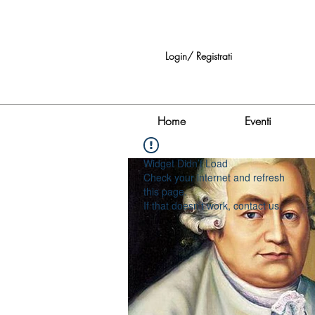
Login/ Registrati
Home
Eventi
Widget Didn’t Load
Check your internet and refresh
this page.
If that doesn’t work, contact us.