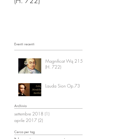
(H. 722)
Eventi recenti
Magnificat Wq 215
(H. 722)
Lauda Sion Op.73
Archivio
settembre 2018
(1)
1 post
aprile 2017
(2)
2 post
Cerca per tag